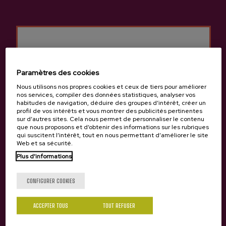
Autres produits
susceptibles de vous
intéresser
Paramètres des cookies
Nous utilisons nos propres cookies et ceux de tiers pour améliorer
nos services, compiler des données statistiques, analyser vos
habitudes de navigation, déduire des groupes d’intérêt, créer un
profil de vos intérêts et vous montrer des publicités pertinentes
sur d’autres sites. Cela nous permet de personnaliser le contenu
que nous proposons et d’obtenir des informations sur les rubriques
qui suscitent l’intérêt, tout en nous permettant d’améliorer le site
Web et sa sécurité.
Plus d'informations
Tu as 18 ans?
CONFIGURER COOKIES
ACCEPTER TOUS
TOUT REFUSER
Oui
Non
Cidre Pétillant Byhur Astarbe
Cidre Gastronomique Haritza