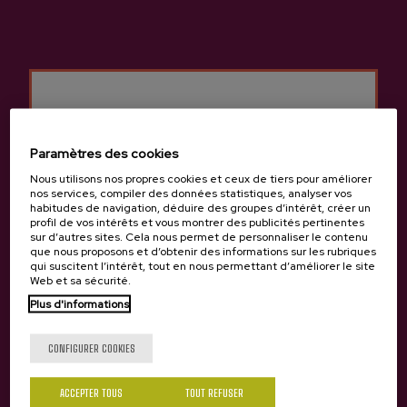
Paramètres des cookies
Nous utilisons nos propres cookies et ceux de tiers pour améliorer
nos services, compiler des données statistiques, analyser vos
habitudes de navigation, déduire des groupes d’intérêt, créer un
profil de vos intérêts et vous montrer des publicités pertinentes
sur d’autres sites. Cela nous permet de personnaliser le contenu
que nous proposons et d’obtenir des informations sur les rubriques
qui suscitent l’intérêt, tout en nous permettant d’améliorer le site
CHAMBRES
Web et sa sécurité.
Capacité : 8 personnes (+ 3 lits supplémentaires).
Plus d'informations
Chambres : individuelles et doubles.
Tu as 18 ans?
Prix : chambre double avec salle de bains à partir de 55
euros.
CONFIGURER COOKIES
SERVICES
ACCEPTER TOUS
TOUT REFUSER
Salon : réservé aux clients.