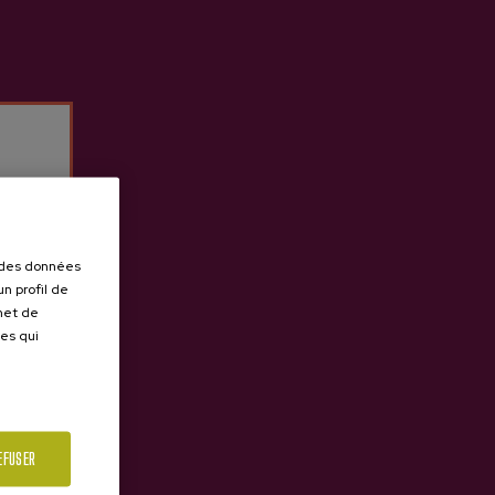
r des données
n profil de
rmet de
ues qui
EFUSER