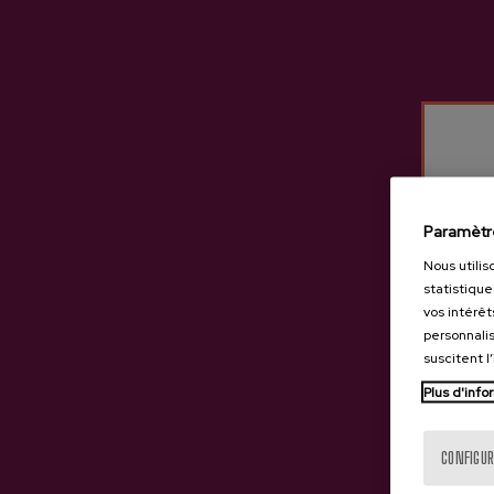
Autres produits susceptib
Paramètr
Nous utilis
statistique
vos intérêt
personnalis
suscitent l
Plus d'info
CONFIGUR