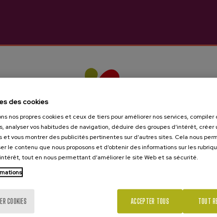
les de vous intéresser
es des cookies
ons nos propres cookies et ceux de tiers pour améliorer nos services, compile
s, analyser vos habitudes de navigation, déduire des groupes d’intérêt, créer u
s et vous montrer des publicités pertinentes sur d’autres sites. Cela nous pe
er le contenu que nous proposons et d’obtenir des informations sur les rubriq
’intérêt, tout en nous permettant d’améliorer le site Web et sa sécurité.
rmations
Tu as 18 ans?
ER COOKIES
ACCEPTER TOUS
TOUT R