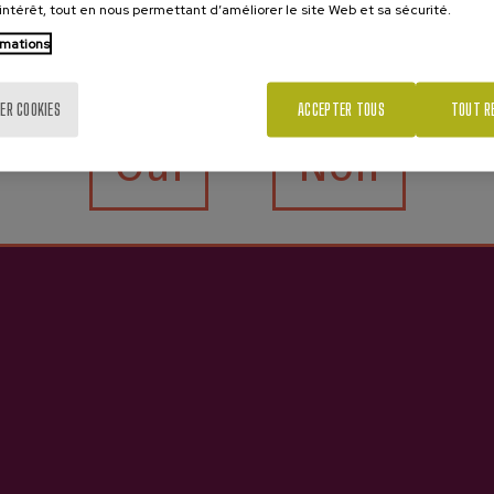
’intérêt, tout en nous permettant d’améliorer le site Web et sa sécurité.
rmations
Tu as 18 ans?
ER COOKIES
ACCEPTER TOUS
TOUT R
Oui
Non