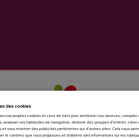
es des cookies
ons nos propres cookies et ceux de tiers pour améliorer nos services, compile
s, analyser vos habitudes de navigation, déduire des groupes d’intérêt, créer u
s et vous montrer des publicités pertinentes sur d’autres sites. Cela nous pe
er le contenu que nous proposons et d’obtenir des informations sur les rubriq