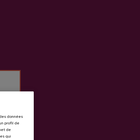
r des données
n profil de
rmet de
ues qui