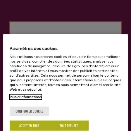
Paramètres des cookies
Nous utilisons nos propres cookies et ceux de tiers pour améliorer
nos services, compiler des données statistiques, analyser vos
habitudes de navigation, déduire des groupes d’intérêt, créer un
profil de vos intérêts et vous montrer des publicités pertinentes
sur d’autres sites. Cela nous permet de personnaliser le contenu
que nous proposons et d’obtenir des informations sur les rubriques
La demande actuelle de pomme à cidre oblige à
qui suscitent l’intérêt, tout en nous permettant d’améliorer le site
Web et sa sécurité.
l'importer d'ailleurs, notamment de Normandie et dans
une moindre mesure de Galice. Il est encore paradoxal
Plus d'informations
Tu as 18 ans?
que ce soient les Basques qui auraient importé de
nombreuses variétés de pommes en Normandie il y a
CONFIGURER COOKIES
plusieurs siècles. Julien le Paulmier, dans son ouvrage «
Le premier traité de cidre », publié en 1589, souligne
ACCEPTER TOUS
TOUT REFUSER
Oui
Non
que « sans aucun doute le cidre a été inventé il y a