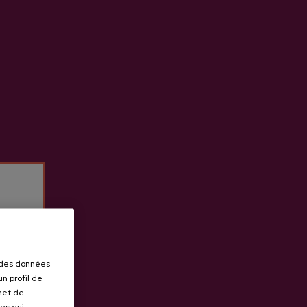
s le monde et la culture du
r des données
n profil de
rmet de
ues qui