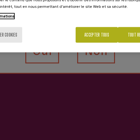
’intérêt, tout en nous permettant d’améliorer le site Web et sa sécurité.
rmations
Tu as 18 ans?
ER COOKIES
ACCEPTER TOUS
TOUT R
Oui
Non