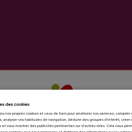
z profiter de 3 produits très adaptés pour connaître de prè
 ACTION:
https://labur.eus/pJ52I
E:
https://labur.eus/Qclow
 BASQUE:
https://labur.eus/0uKbT
 622 618 476
es des cookies
ons nos propres cookies et ceux de tiers pour améliorer nos services, compile
s, analyser vos habitudes de navigation, déduire des groupes d’intérêt, créer u
s et vous montrer des publicités pertinentes sur d’autres sites. Cela nous pe
er le contenu que nous proposons et d’obtenir des informations sur les rubriq