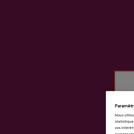
Pendant ce temps, vous pourre
cidre :
16ÈME SIÈCLE PRESSOIR EN
FAITES VOTRE PROPRE CIDR
EXCURSION À UNE CIDRERIE
PLUS D'INFORMATION
Sagardoa Route: 943 336 811 -
Paramètr
info@sagardoa.eus
Nous utilis
statistique
www.sagardoa.eus
vos intérêt
personnalis