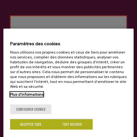
HORAIRE : 19 h à 20 h 30
LIEU : Ezkiaga Pasealekua, Hernani
TARIF : 10 €
Paramètres des cookies
Nous utilisons nos propres cookies et ceux de tiers pour améliorer
nos services, compiler des données statistiques, analyser vos
habitudes de navigation, déduire des groupes d’intérêt, créer un
profil de vos intérêts et vous montrer des publicités pertinentes
sur d’autres sites. Cela nous permet de personnaliser le contenu
que nous proposons et d’obtenir des informations sur les rubriques
qui suscitent l’intérêt, tout en nous permettant d’améliorer le site
Web et sa sécurité.
Plus d'informations
Tu as 18 ans?
25 bars et restaurants participants cette année
CONFIGURER COOKIES
Cette année, la Semaine de la Morue accueillera 25 bars
ACCEPTER TOUS
TOUT REFUSER
Oui
Non
et restaurants : Aieko ; Andrekale 21 ; Apeadero ; Aralar ;
Atxur ; Café Arri ; Deportibo ; Dori Berri ; Errioguarda-