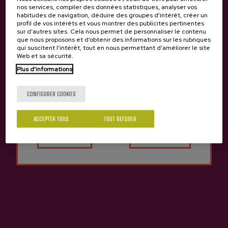
VOIR TOUT
nos services, compiler des données statistiques, analyser vos
habitudes de navigation, déduire des groupes d’intérêt, créer un
profil de vos intérêts et vous montrer des publicités pertinentes
sur d’autres sites. Cela nous permet de personnaliser le contenu
que nous proposons et d’obtenir des informations sur les rubriques
qui suscitent l’intérêt, tout en nous permettant d’améliorer le site
Web et sa sécurité.
Plus d'informations
Tu as 18 ans?
CONFIGURER COOKIES
ACCEPTER TOUS
TOUT REFUSER
Oui
Non