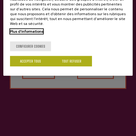
profil de vos intérêts et vous montrer des publicités pertinentes
sur d’autres sites. Cela nous permet de personnaliser le contenu
que nous proposons et d’obtenir des informations sur les rubriques
qui suscitent l’intérêt, tout en nous permettant d’améliorer le site
Web et sa sécurité.
Plus d'informations
Tu as 18 ans?
CONFIGURER COOKIES
ACCEPTER TOUS
TOUT REFUSER
Oui
Non