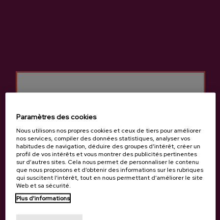
Cidre Basque A.O.P.
Cidrerie Oiharte
Autres produits
susceptibles de vous
Paramètres des cookies
intéresser
Nous utilisons nos propres cookies et ceux de tiers pour améliorer
nos services, compiler des données statistiques, analyser vos
habitudes de navigation, déduire des groupes d’intérêt, créer un
profil de vos intérêts et vous montrer des publicités pertinentes
sur d’autres sites. Cela nous permet de personnaliser le contenu
que nous proposons et d’obtenir des informations sur les rubriques
qui suscitent l’intérêt, tout en nous permettant d’améliorer le site
Web et sa sécurité.
Plus d'informations
Tu as 18 ans?