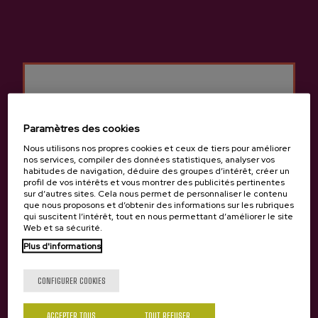
VISITE PARTAGÉE
VISITE PARTAGÉE
VISITE GASTRONOMIE À
MARCHÉ FERMIER ET CAVE
PETRITEGI
À CIDRE
Prix 62 €
Prix 60 €
Paramètres des cookies
Nous utilisons nos propres cookies et ceux de tiers pour améliorer
nos services, compiler des données statistiques, analyser vos
habitudes de navigation, déduire des groupes d’intérêt, créer un
profil de vos intérêts et vous montrer des publicités pertinentes
sur d’autres sites. Cela nous permet de personnaliser le contenu
que nous proposons et d’obtenir des informations sur les rubriques
qui suscitent l’intérêt, tout en nous permettant d’améliorer le site
Web et sa sécurité.
Plus d'informations
Tu as 18 ans?
CONFIGURER COOKIES
ACCEPTER TOUS
TOUT REFUSER