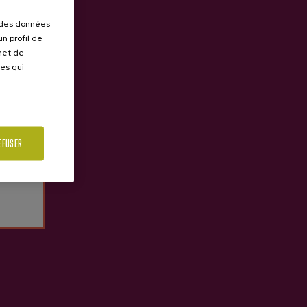
r des données
n profil de
Précédent
Suivan
rmet de
ues qui
EFUSER