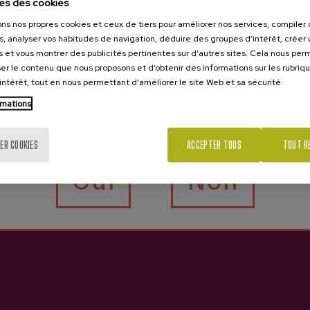
es des cookies
ons nos propres cookies et ceux de tiers pour améliorer nos services, compile
nt vous intéresser
s, analyser vos habitudes de navigation, déduire des groupes d’intérêt, créer u
s et vous montrer des publicités pertinentes sur d’autres sites. Cela nous pe
er le contenu que nous proposons et d’obtenir des informations sur les rubriq
’intérêt, tout en nous permettant d’améliorer le site Web et sa sécurité.
rmations
Tu as 18 ans?
ER COOKIES
ACCEPTER TOUS
TOUT R
Oui
Non