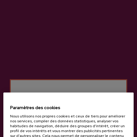
Localisation et contact
Etxeberria
Sagardotegi Zeharra, 5., 20115, Astigarraga
Voir sur Google Maps
(+34) 943 55 56 97 / 670533542
Paramètres des cookies
Nous utilisons nos propres cookies et ceux de tiers pour améliorer
nos services, compiler des données statistiques, analyser vos
habitudes de navigation, déduire des groupes d’intérêt, créer un
profil de vos intérêts et vous montrer des publicités pertinentes
sur d’autres sites. Cela nous permet de personnaliser le contenu