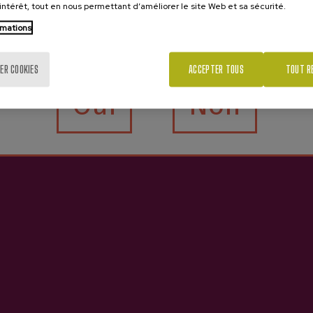
’intérêt, tout en nous permettant d’améliorer le site Web et sa sécurité.
rmations
Tu as 18 ans?
ER COOKIES
ACCEPTER TOUS
TOUT R
Oui
Non