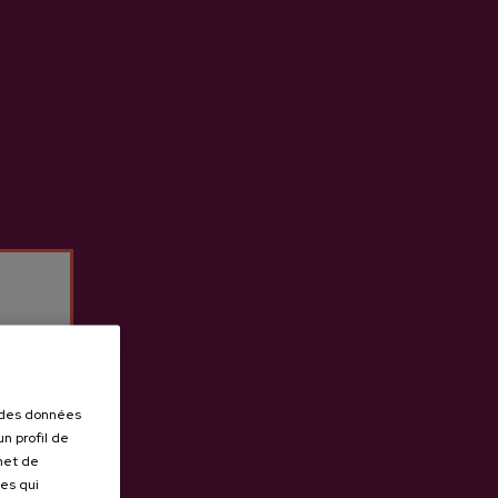
ement des pommes du Goenekoa
egura) et du Mendalde Caserío
elle et une touche d'acidité
r des données
n profil de
rmet de
ues qui