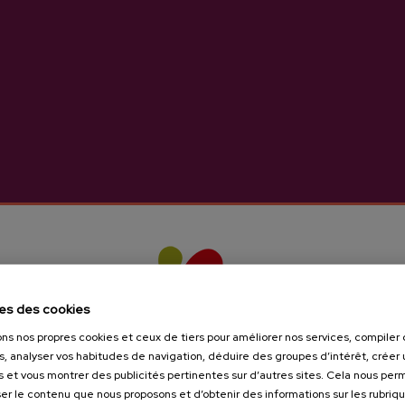
c des pommes de la cidrerie Oiharte, mais contient égal
iaran y Odio Caserío (Mutiloa), de l'Aizkoeta Caserío (S
dre facile à boire, avec beaucoup de carbonatation natur
l.
es des cookies
ons nos propres cookies et ceux de tiers pour améliorer nos services, compile
s, analyser vos habitudes de navigation, déduire des groupes d’intérêt, créer u
s et vous montrer des publicités pertinentes sur d’autres sites. Cela nous pe
er le contenu que nous proposons et d’obtenir des informations sur les rubriq