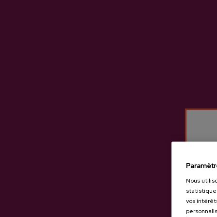
- OIHARTE EUSKAL SAGARDOA
Fabriqué principalement ave
Caserío (Idiazabal), du Murg
(Zegama). En général, un ci
apportée par la pomme Errezi
Paramètr
Nous utilis
statistique
vos intérêt
personnalis