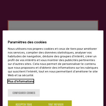
Quel cidre devriez-vous acheter?
Si les filtres ne vous ont toujours pas aidé à faire votre
choix, vous pouvez toujours nous contacter en appelant
le 943 336 811 ou en écrivant un e-mail à
info@sagardoa.eus. Ce sera un plaisir de vous guider!
Paramètres des cookies
Nous utilisons nos propres cookies et ceux de tiers pour améliorer
nos services, compiler des données statistiques, analyser vos
habitudes de navigation, déduire des groupes d’intérêt, créer un
profil de vos intérêts et vous montrer des publicités pertinentes
sur d’autres sites. Cela nous permet de personnaliser le contenu
que nous proposons et d’obtenir des informations sur les rubriques
qui suscitent l’intérêt, tout en nous permettant d’améliorer le site
Web et sa sécurité.
Plus d'informations
Tu as 18 ans?
CONFIGURER COOKIES
Dernières vidéos
VOIR TOUT
ACCEPTER TOUS
TOUT REFUSER