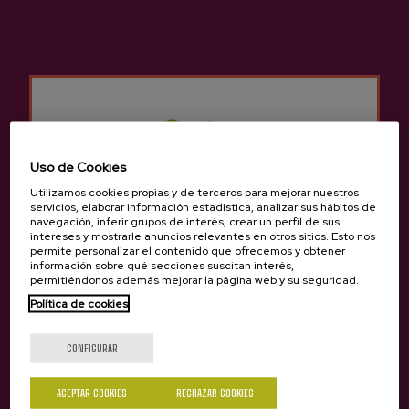
¿Qué sidra comprar?
Si los filtros todavía no os han solucionado la
incertidumbre, siempre podéis contactar con nosotros
en el teléfono 943 336 811 o escribiendo un correo a
info@sagardoa.eus. ¡Será un placer guiaros y atenderos!
COMPRAR SIDRA
Uso de Cookies
Utilizamos cookies propias y de terceros para mejorar nuestros
servicios, elaborar información estadística, analizar sus hábitos de
navegación, inferir grupos de interés, crear un perfil de sus
intereses y mostrarle anuncios relevantes en otros sitios. Esto nos
permite personalizar el contenido que ofrecemos y obtener
información sobre qué secciones suscitan interés,
permitiéndonos además mejorar la página web y su seguridad.
Política de cookies
¿Eres mayor de edad?
CONFIGURAR
Últimos videos
VER TODOS
ACEPTAR COOKIES
RECHAZAR COOKIES