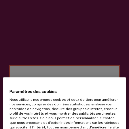
RÉSERVATIONS
Dernières vidéos
VOIR TOUT
Paramètres des cookies
Nous utilisons nos propres cookies et ceux de tiers pour améliorer
nos services, compiler des données statistiques, analyser vos
habitudes de navigation, déduire des groupes d’intérêt, créer un
profil de vos intérêts et vous montrer des publicités pertinentes
sur d’autres sites. Cela nous permet de personnaliser le contenu
que nous proposons et d’obtenir des informations sur les rubriques
qui suscitent l’intérêt, tout en nous permettant d’améliorer le site