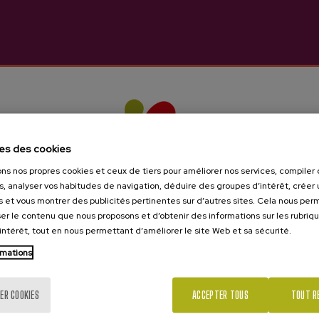
les de vous intéresser
es des cookies
ons nos propres cookies et ceux de tiers pour améliorer nos services, compile
s, analyser vos habitudes de navigation, déduire des groupes d’intérêt, créer u
s et vous montrer des publicités pertinentes sur d’autres sites. Cela nous pe
er le contenu que nous proposons et d’obtenir des informations sur les rubriq
’intérêt, tout en nous permettant d’améliorer le site Web et sa sécurité.
rmations
Tu as 18 ans?
ER COOKIES
ACCEPTER TOUS
TOUT R