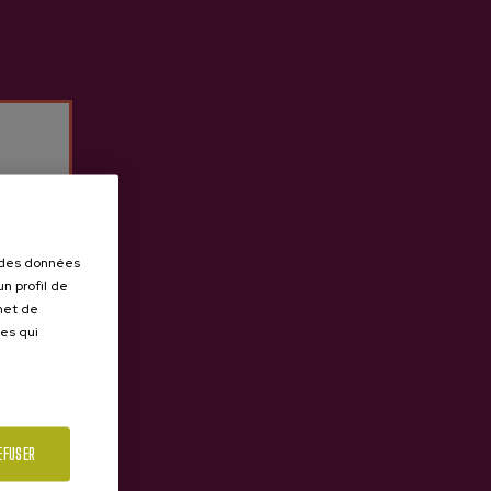
r des données
n profil de
rmet de
ues qui
EFUSER