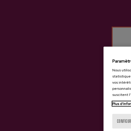
Autres produits susceptib
Paramètr
Nous utilis
statistique
vos intérêt
personnalis
suscitent l
Plus d'info
CONFIGUR