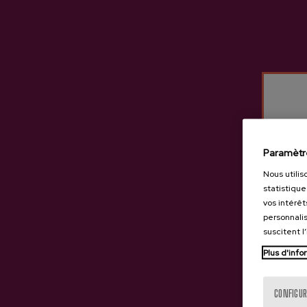
Autres produits susceptib
Paramètr
Nous utilis
statistique
vos intérêt
personnalis
suscitent l
Plus d'info
CONFIGUR