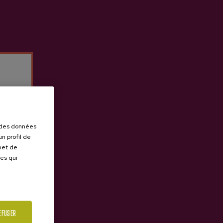
r des données
n profil de
rmet de
ues qui
EFUSER