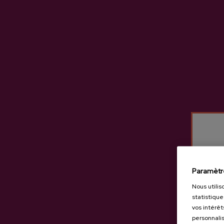
Cidre A.O.P. Eula
Ci
3,65 €
Paramètr
Nous utilis
statistique
vos intérêt
personnalis