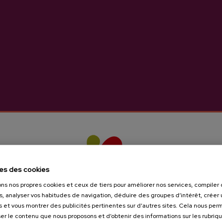
dre A.O.P. Añota
Cidre Naturel A.O.P. 
3,65 €
2,44 €
es des cookies
ons nos propres cookies et ceux de tiers pour améliorer nos services, compile
s, analyser vos habitudes de navigation, déduire des groupes d’intérêt, créer u
s et vous montrer des publicités pertinentes sur d’autres sites. Cela nous pe
er le contenu que nous proposons et d’obtenir des informations sur les rubriq