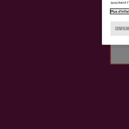
suscitent l
Plus d'info
CONFIGUR
Cidre A.O.P. Urdaira
Cidre
3,65 €