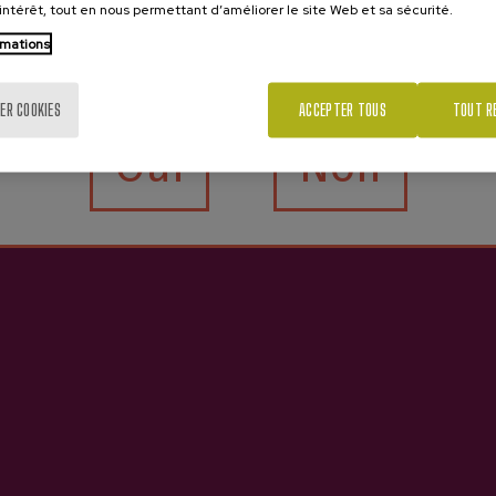
’intérêt, tout en nous permettant d’améliorer le site Web et sa sécurité.
rmations
Tu as 18 ans?
ER COOKIES
ACCEPTER TOUS
TOUT R
Oui
Non
 A.O.P. Bio Oiharte
Cidre A.O.P. Premium
4,05 €
4,05 €