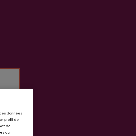
Petritegi
Cidre A.O.P. Lizeaga
3,65 €
r des données
n profil de
rmet de
ues qui