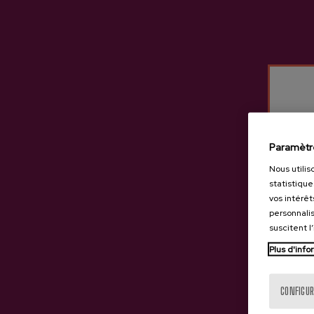
Autres produits susceptib
Paramètr
Nous utilis
statistique
vos intérêt
personnalis
suscitent l
Plus d'info
CONFIGUR