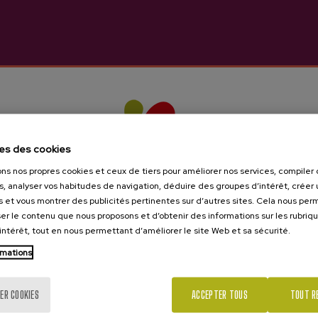
les de vous intéresser
es des cookies
ons nos propres cookies et ceux de tiers pour améliorer nos services, compile
s, analyser vos habitudes de navigation, déduire des groupes d’intérêt, créer u
s et vous montrer des publicités pertinentes sur d’autres sites. Cela nous pe
er le contenu que nous proposons et d’obtenir des informations sur les rubriq
’intérêt, tout en nous permettant d’améliorer le site Web et sa sécurité.
rmations
Tu as 18 ans?
ER COOKIES
ACCEPTER TOUS
TOUT R