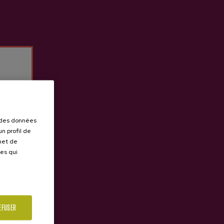
r des données
n profil de
rmet de
ues qui
EFUSER