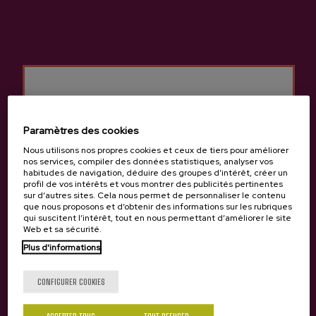
Cidrerie Petritegi
Autres produits
susceptibles de vous
intéresser
Paramètres des cookies
Nous utilisons nos propres cookies et ceux de tiers pour améliorer
nos services, compiler des données statistiques, analyser vos
habitudes de navigation, déduire des groupes d’intérêt, créer un
profil de vos intérêts et vous montrer des publicités pertinentes
sur d’autres sites. Cela nous permet de personnaliser le contenu
que nous proposons et d’obtenir des informations sur les rubriques
qui suscitent l’intérêt, tout en nous permettant d’améliorer le site
Web et sa sécurité.
Plus d'informations
Tu as 18 ans?
CONFIGURER COOKIES
ACCEPTER TOUS
TOUT REFUSER