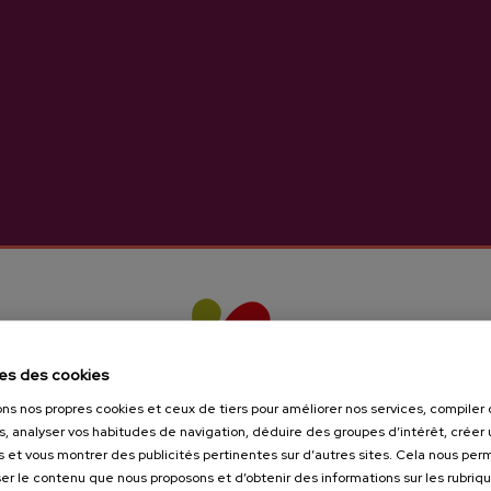
sagardoa.eus
 2 personnes.
tez:
info@sagardoa.eus
lais et français.
née. De mardi à samedi.
es des cookies
sultez:
info@sagardoa.eus
ons nos propres cookies et ceux de tiers pour améliorer nos services, compile
s, analyser vos habitudes de navigation, déduire des groupes d’intérêt, créer u
lea, 32, 01426 Gesaltza Añana, Araba.
s et vous montrer des publicités pertinentes sur d’autres sites. Cela nous pe
er le contenu que nous proposons et d’obtenir des informations sur les rubriq
 de la disponibilidad se confirmará la ubicación une