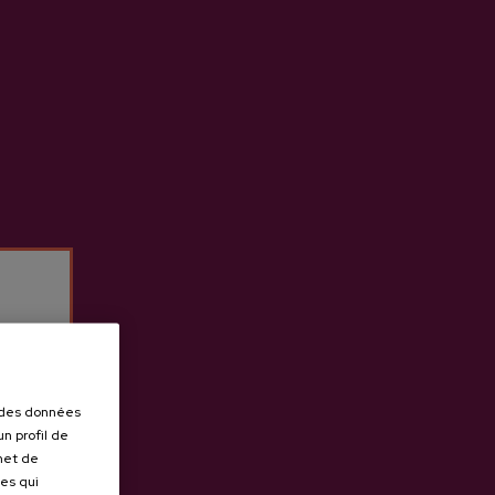
Demander un devis
r des données
n profil de
rmet de
ues qui