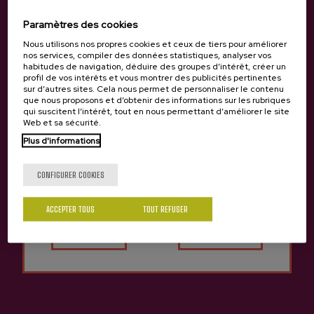
Paramètres des cookies
Nous utilisons nos propres cookies et ceux de tiers pour améliorer
nos services, compiler des données statistiques, analyser vos
habitudes de navigation, déduire des groupes d’intérêt, créer un
profil de vos intérêts et vous montrer des publicités pertinentes
sur d’autres sites. Cela nous permet de personnaliser le contenu
que nous proposons et d’obtenir des informations sur les rubriques
qui suscitent l’intérêt, tout en nous permettant d’améliorer le site
Web et sa sécurité.
Plus d'informations
Tu as 18 ans?
CONFIGURER COOKIES
ACCEPTER TOUS
TOUT REFUSER
Oui
Non
Précédent
Suivan
Produits de cidrerie Gartziategi