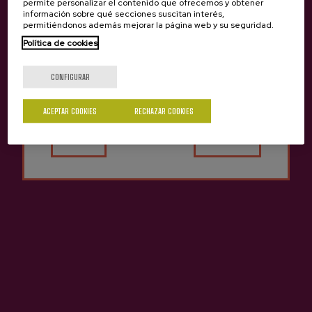
permite personalizar el contenido que ofrecemos y obtener
información sobre qué secciones suscitan interés,
permitiéndonos además mejorar la página web y su seguridad.
Política de cookies
¿Eres mayor de edad?
Anterior
Siguie
CONFIGURAR
Productos de Sidrería Etxeberria
ACEPTAR COOKIES
RECHAZAR COOKIES
Sí
No