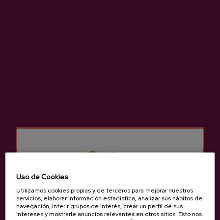
Ubicación y contacto
Etxeberria
Sagardotegi Zeharra, 5., 20115, Astigarraga
Ver en Google Maps
(+34) 943 55 56 97 / 670533542
Uso de Cookies
Utilizamos cookies propias y de terceros para mejorar nuestros
servicios, elaborar información estadística, analizar sus hábitos de
navegación, inferir grupos de interés, crear un perfil de sus
intereses y mostrarle anuncios relevantes en otros sitios. Esto nos