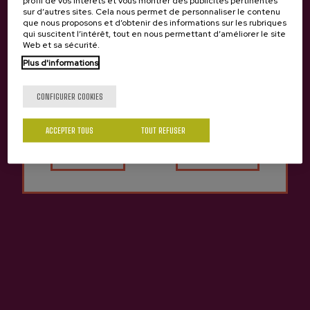
profil de vos intérêts et vous montrer des publicités pertinentes
sur d’autres sites. Cela nous permet de personnaliser le contenu
que nous proposons et d’obtenir des informations sur les rubriques
qui suscitent l’intérêt, tout en nous permettant d’améliorer le site
Web et sa sécurité.
Plus d'informations
Tu as 18 ans?
Produits de cidrerie Irigoien
CONFIGURER COOKIES
Précédent
Suivan
Sagardotegia
ACCEPTER TOUS
TOUT REFUSER
Oui
Non