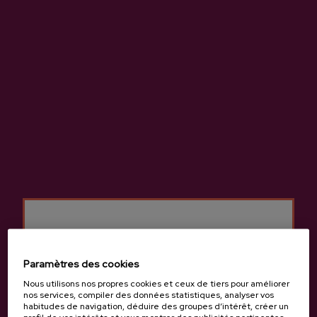
Localisation et contact
Irigoien Sagardotegia
Iparralde bidea, 12., 20115, Astigarraga
Voir sur Google Maps
(+34) 943 55 03 33 / 629418585
Paramètres des cookies
Nous utilisons nos propres cookies et ceux de tiers pour améliorer
nos services, compiler des données statistiques, analyser vos
habitudes de navigation, déduire des groupes d’intérêt, créer un