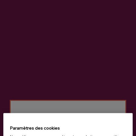
nouveaux pommiers et former une communauté avec
des fournisseurs de pommes. D'autre part, ajuster
les protocoles de contrôle de la pomme à la bouteille.
Localisation et contact
Isastegi
Aldabatxiki Auz., 15A, 20400, Tolosa
Voir sur Google Maps
(+34) 943 652 964
Paramètres des cookies