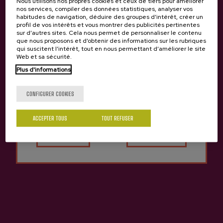
Nous utilisons nos propres cookies et ceux de tiers pour améliorer
nos services, compiler des données statistiques, analyser vos
habitudes de navigation, déduire des groupes d’intérêt, créer un
profil de vos intérêts et vous montrer des publicités pertinentes
sur d’autres sites. Cela nous permet de personnaliser le contenu
que nous proposons et d’obtenir des informations sur les rubriques
qui suscitent l’intérêt, tout en nous permettant d’améliorer le site
Web et sa sécurité.
Plus d'informations
Tu as 18 ans?
CONFIGURER COOKIES
ACCEPTER TOUS
TOUT REFUSER
Oui
Non
Précédent
Suivan
Produits de cidrerie Isastegi