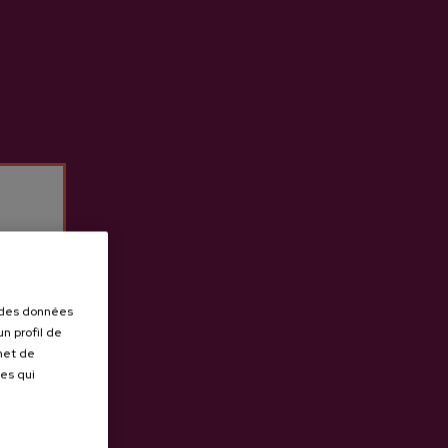
r des données
n profil de
rmet de
ues qui