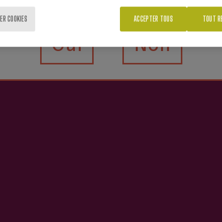
ER COOKIES
ACCEPTER TOUS
TOUT R
Oui
Non
nt vous intéresser