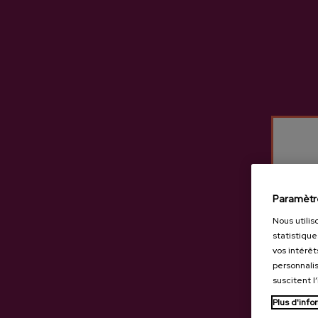
Paramètr
Nous utilis
statistique
vos intérêt
personnalis
suscitent l
Cidre Naturel Rezola
Plus d'info