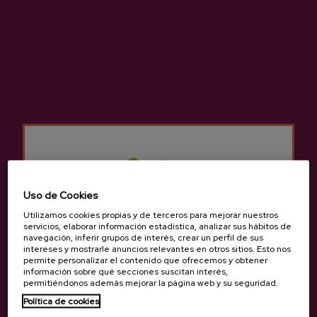
(+34) 608 143 332 / 608 143 332
Uso de Cookies
Utilizamos cookies propias y de terceros para mejorar nuestros
servicios, elaborar información estadística, analizar sus hábitos de
navegación, inferir grupos de interés, crear un perfil de sus
intereses y mostrarle anuncios relevantes en otros sitios. Esto nos
permite personalizar el contenido que ofrecemos y obtener
información sobre qué secciones suscitan interés,
permitiéndonos además mejorar la página web y su seguridad.
Anterior
Siguie
Productos de Sidrería Rezola
Política de cookies