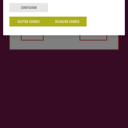
¿Eres mayor de edad?
CONFIGURAR
ACEPTAR COOKIES
RECHAZAR COOKIES
Sí
No
Sidra Natural Rezola
3,05 €
Otras sidrerías que pueden