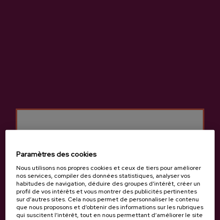
Norte kalea, 4, 09588 , Askartza
Voir sur Google Maps
(+34) 945 244 852 / 657 736 599
Paramètres des cookies
Nous utilisons nos propres cookies et ceux de tiers pour améliorer
nos services, compiler des données statistiques, analyser vos
habitudes de navigation, déduire des groupes d’intérêt, créer un
profil de vos intérêts et vous montrer des publicités pertinentes
sur d’autres sites. Cela nous permet de personnaliser le contenu
que nous proposons et d’obtenir des informations sur les rubriques
qui suscitent l’intérêt, tout en nous permettant d’améliorer le site