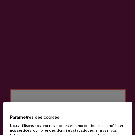
Cidrerie Isastegi
Autres produits
susceptibles de vous
intéresser
Paramètres des cookies
Nous utilisons nos propres cookies et ceux de tiers pour améliorer
nos services, compiler des données statistiques, analyser vos