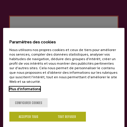
Autres produits
susceptibles de vous
intéresser
Paramètres des cookies
Nous utilisons nos propres cookies et ceux de tiers pour améliorer
nos services, compiler des données statistiques, analyser vos
habitudes de navigation, déduire des groupes d’intérêt, créer un
profil de vos intérêts et vous montrer des publicités pertinentes
sur d’autres sites. Cela nous permet de personnaliser le contenu
que nous proposons et d’obtenir des informations sur les rubriques
qui suscitent l’intérêt, tout en nous permettant d’améliorer le site
Web et sa sécurité.
Plus d'informations
Tu as 18 ans?
CONFIGURER COOKIES
ACCEPTER TOUS
TOUT REFUSER
Oui
Non