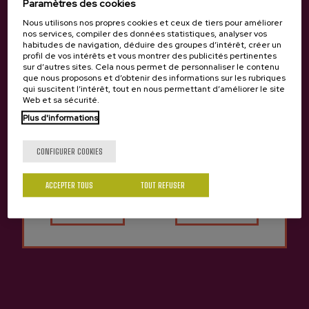
Paramètres des cookies
Nous utilisons nos propres cookies et ceux de tiers pour améliorer
nos services, compiler des données statistiques, analyser vos
habitudes de navigation, déduire des groupes d’intérêt, créer un
profil de vos intérêts et vous montrer des publicités pertinentes
Cidre De Glace Itxas-Buru
Cidre De Glace Bizi-Goxo
sur d’autres sites. Cela nous permet de personnaliser le contenu
Zapiain
que nous proposons et d’obtenir des informations sur les rubriques
16,25 €
qui suscitent l’intérêt, tout en nous permettant d’améliorer le site
23,99 €
Web et sa sécurité.
Plus d'informations
Tu as 18 ans?
CONFIGURER COOKIES
Retour en haut
ACCEPTER TOUS
TOUT REFUSER
Oui
Non
Contact
Nabarra Oñatz 7 bajo
20115 Astigarraga
Gipuzkoa