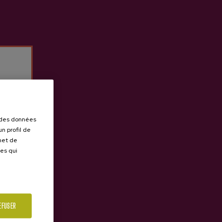
r des données
n profil de
rmet de
ues qui
EFUSER