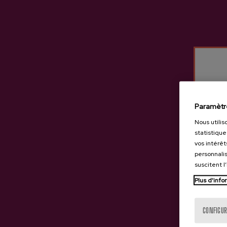
Autres produits susceptib
Paramètr
Nous utilis
statistique
vos intérêt
personnalis
suscitent l
Plus d'info
CONFIGUR