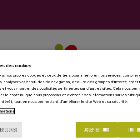
les de vous intéresser
es des cookies
ons nos propres cookies et ceux de tiers pour améliorer nos services, compile
s, analyser vos habitudes de navigation, déduire des groupes d’intérêt, créer u
s et vous montrer des publicités pertinentes sur d’autres sites. Cela nous pe
er le contenu que nous proposons et d’obtenir des informations sur les rubriq
’intérêt, tout en nous permettant d’améliorer le site Web et sa sécurité.
rmations
Tu as 18 ans?
ER COOKIES
ACCEPTER TOUS
TOUT R