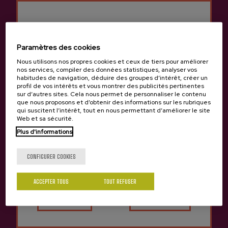
4,05 €
4,05 €
Paramètres des cookies
Nous utilisons nos propres cookies et ceux de tiers pour améliorer
nos services, compiler des données statistiques, analyser vos
habitudes de navigation, déduire des groupes d’intérêt, créer un
profil de vos intérêts et vous montrer des publicités pertinentes
sur d’autres sites. Cela nous permet de personnaliser le contenu
que nous proposons et d’obtenir des informations sur les rubriques
qui suscitent l’intérêt, tout en nous permettant d’améliorer le site
Web et sa sécurité.
Plus d'informations
Tu as 18 ans?
CONFIGURER COOKIES
ACCEPTER TOUS
TOUT REFUSER
Oui
Non
Cidre A.O.P. Bio Etxeberria
Cidre Bio A.O.P. Gartziategi
4,05 €
4,05 €