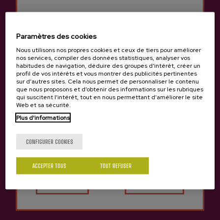
Groupe minimum :
À partir d’1 personne.
Match avec 4 pelotaris professionnels
(*coût supplémentaire 450 €/groupe)
Paramètres des cookies
Tarifs pour les groupes consultez :
Nous utilisons nos propres cookies et ceux de tiers pour améliorer
info@sagardoa.eus
nos services, compiler des données statistiques, analyser vos
habitudes de navigation, déduire des groupes d’intérêt, créer un
profil de vos intérêts et vous montrer des publicités pertinentes
sur d’autres sites. Cela nous permet de personnaliser le contenu
HORAIRE / LANGUE
que nous proposons et d’obtenir des informations sur les rubriques
qui suscitent l’intérêt, tout en nous permettant d’améliorer le site
Web et sa sécurité.
Langue :
Basque, espagnol, anglais et
français.
Plus d'informations
Tu as 18 ans?
Horaires :
Toute l’année, du mardi au
samedi.
CONFIGURER COOKIES
Autres horaires et langues, consultez :
info@sagardoa.eus
ACCEPTER TOUS
TOUT REFUSER
Oui
Non
POINT DE RENDEZ-
VOUS