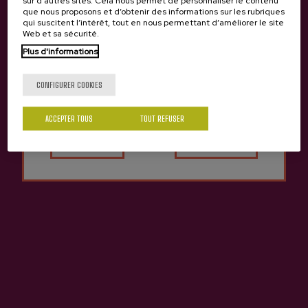
sur d’autres sites. Cela nous permet de personnaliser le contenu
que nous proposons et d’obtenir des informations sur les rubriques
qui suscitent l’intérêt, tout en nous permettant d’améliorer le site
HORAIRE / LANGUE
Web et sa sécurité.
Plus d'informations
Tu as 18 ans?
Horaire :
Pendant toute l'année. De janvier à
juin : Samedi et dimanche à 12h00.
CONFIGURER COOKIES
Langue :
Basque, espagnol et anglais.
Autres horaires et langues consultez :
ACCEPTER TOUS
TOUT REFUSER
Oui
Non
info@sagardoa.eus
POINT DE RENDEZ-
VOUS
Cidrerie :
Oiharte (Zerain).