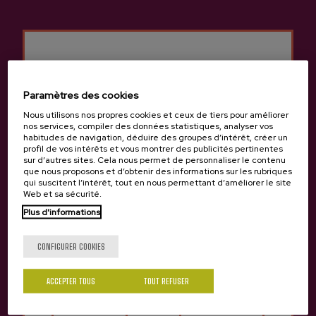
Précédent
Suivan
Expériences de cidrerie Aburuza
Paramètres des cookies
Nous utilisons nos propres cookies et ceux de tiers pour améliorer
nos services, compiler des données statistiques, analyser vos
habitudes de navigation, déduire des groupes d’intérêt, créer un
profil de vos intérêts et vous montrer des publicités pertinentes
sur d’autres sites. Cela nous permet de personnaliser le contenu
que nous proposons et d’obtenir des informations sur les rubriques
qui suscitent l’intérêt, tout en nous permettant d’améliorer le site
Web et sa sécurité.
Plus d'informations
Tu as 18 ans?
VISITE PARTAGÉE
CONFIGURER COOKIES
Visite et déjeuner dans
la cidrerie Aburuza
ACCEPTER TOUS
TOUT REFUSER
Oui
Non
Prix 67 €