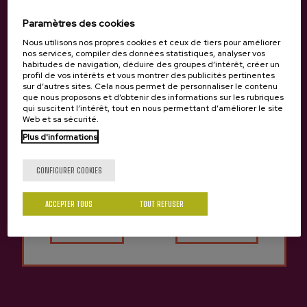
Paramètres des cookies
Nous utilisons nos propres cookies et ceux de tiers pour améliorer
Cidre A.O.P. Premium Zelaia
Cidre A.O.P. cannete Zelaia
Cidre naturel pétillant PetNat
nos services, compiler des données statistiques, analyser vos
4,05 €
2,50 €
habitudes de navigation, déduire des groupes d’intérêt, créer un
profil de vos intérêts et vous montrer des publicités pertinentes
sur d’autres sites. Cela nous permet de personnaliser le contenu
que nous proposons et d’obtenir des informations sur les rubriques
qui suscitent l’intérêt, tout en nous permettant d’améliorer le site
Web et sa sécurité.
Plus d'informations
Articles du blog en
Tu as 18 ans?
relation
CONFIGURER COOKIES
ACCEPTER TOUS
TOUT REFUSER
Oui
Non