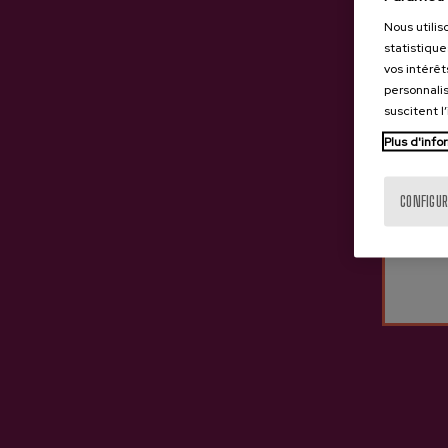
Nous utilis
statistique
vos intérêt
personnalis
suscitent l
Plus d'info
La terrasse d'Iparragirre, vous accueille à
CONFIGUR
l'été!
01/06/2021
Dernières vidéos