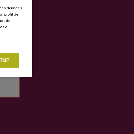
r des données
n profil de
rmet de
ues qui
Covid19 - Communes voisines
EFUSER
15/02/2021
VOIR TOUT