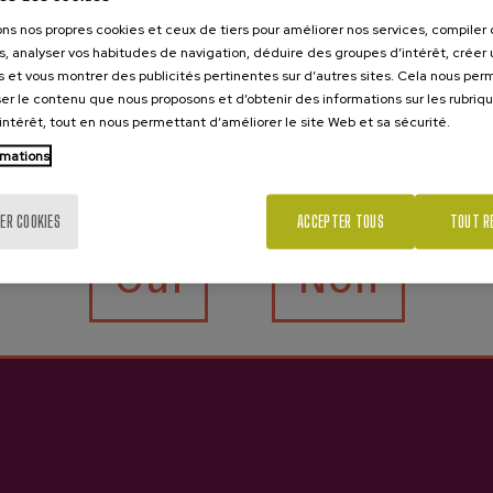
ons nos propres cookies et ceux de tiers pour améliorer nos services, compile
s, analyser vos habitudes de navigation, déduire des groupes d’intérêt, créer u
s et vous montrer des publicités pertinentes sur d’autres sites. Cela nous pe
er le contenu que nous proposons et d’obtenir des informations sur les rubriq
’intérêt, tout en nous permettant d’améliorer le site Web et sa sécurité.
rmations
Tu as 18 ans?
Pack Local et Spécial
ER COOKIES
ACCEPTER TOUS
TOUT R
Oui
Non
20/04/2021
<<
1
2
3
4
5
...
6
7
8
9
10
>>