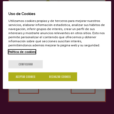
Primavera 2026 - Floración de los manzanos
Uso de Cookies
27/04/2026
Utilizamos cookies propias y de terceros para mejorar nuestros
servicios, elaborar información estadística, analizar sus hábitos de
navegación, inferir grupos de interés, crear un perfil de sus
intereses y mostrarle anuncios relevantes en otros sitios. Esto nos
permite personalizar el contenido que ofrecemos y obtener
información sobre qué secciones suscitan interés,
permitiéndonos además mejorar la página web y su seguridad.
Política de cookies
¿Eres mayor de edad?
CONFIGURAR
ACEPTAR COOKIES
RECHAZAR COOKIES
Sí
No