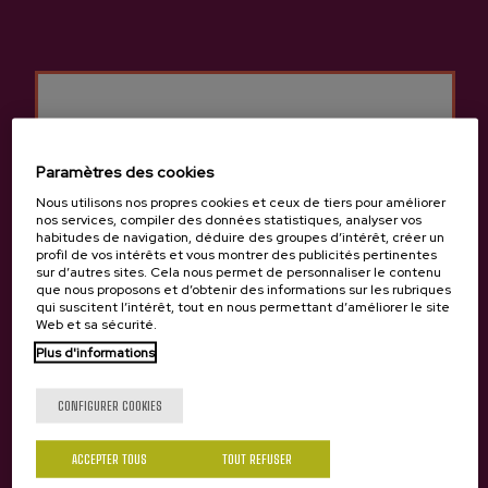
Autres produits
susceptibles de vous
intéresser
Paramètres des cookies
Nous utilisons nos propres cookies et ceux de tiers pour améliorer
nos services, compiler des données statistiques, analyser vos
habitudes de navigation, déduire des groupes d’intérêt, créer un
profil de vos intérêts et vous montrer des publicités pertinentes
sur d’autres sites. Cela nous permet de personnaliser le contenu
que nous proposons et d’obtenir des informations sur les rubriques
qui suscitent l’intérêt, tout en nous permettant d’améliorer le site
Web et sa sécurité.
Plus d'informations
Tu as 18 ans?
CONFIGURER COOKIES
ACCEPTER TOUS
TOUT REFUSER
Oui
Non