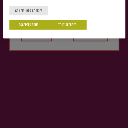
Tu as 18 ans?
CONFIGURER COOKIES
ACCEPTER TOUS
TOUT REFUSER
Oui
Non
Cidre A.O.P. Petritegi
Cidre Pétillant Extra Sec
3,75 €
11,75 €
Contact