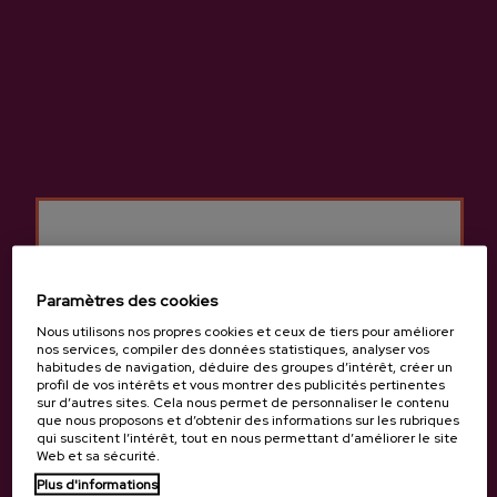
Caractéristiques
Cidre Basque A.O.P.
Cidrerie Petritegi
Paramètres des cookies
Autres produits
Nous utilisons nos propres cookies et ceux de tiers pour améliorer
nos services, compiler des données statistiques, analyser vos
susceptibles de vous
habitudes de navigation, déduire des groupes d’intérêt, créer un
intéresser
profil de vos intérêts et vous montrer des publicités pertinentes
sur d’autres sites. Cela nous permet de personnaliser le contenu
que nous proposons et d’obtenir des informations sur les rubriques
qui suscitent l’intérêt, tout en nous permettant d’améliorer le site
Web et sa sécurité.
Plus d'informations