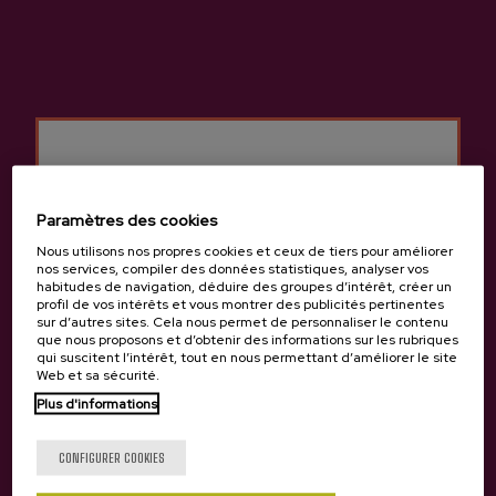
Cidre Suhar Petritegi
Cidre A.O.P. Urtebi
Monovarietal
10,20 €
4,45 €
Paramètres des cookies
Nous utilisons nos propres cookies et ceux de tiers pour améliorer
nos services, compiler des données statistiques, analyser vos
habitudes de navigation, déduire des groupes d’intérêt, créer un
profil de vos intérêts et vous montrer des publicités pertinentes
sur d’autres sites. Cela nous permet de personnaliser le contenu
que nous proposons et d’obtenir des informations sur les rubriques
qui suscitent l’intérêt, tout en nous permettant d’améliorer le site
Web et sa sécurité.
Plus d'informations
Tu as 18 ans?
CONFIGURER COOKIES