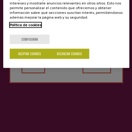
intereses y mostrarle anuncios relevantes en otros sitios. Esto nos
permite personalizar el contenido que ofrecemos y obtener
información sobre qué secciones suscitan interés, permitiéndonos
además mejorar la página web y su seguridad.
Política de cookies
Sidra D.O. Natural Isastegi
¿Eres mayor de edad?
Lata ECO
CONFIGURAR
1,75 €
ACEPTAR COOKIES
RECHAZAR COOKIES
Sí
No