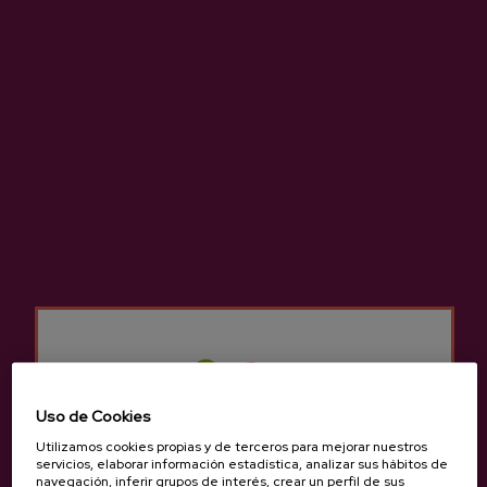
Sidrería Isastegi
Otros productos que
pueden interesarte
Uso de Cookies
Utilizamos cookies propias y de terceros para mejorar nuestros
servicios, elaborar información estadística, analizar sus hábitos de
navegación, inferir grupos de interés, crear un perfil de sus