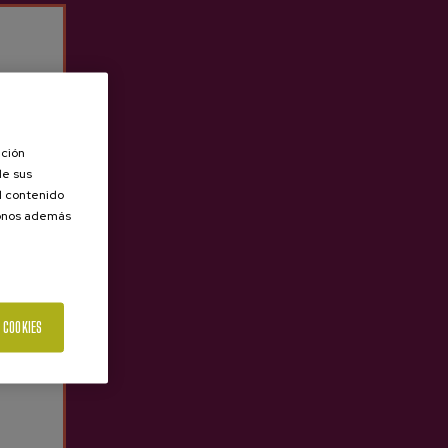
adiciones. Las sidrerías en
Amorebieta-
 otros menús diferentes para poder
ación
ción de empresa, un cumpleaños, una
de sus
o tradición acercarse con los amigos o
el contenido
donos además
oder ir en coche y poder aparcar con cierta
 COOKIES
 la ciudad, por eso es importante no faltar