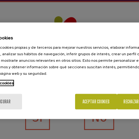
s delicias de los amantes de la sidra y de las tr
 de sidrería, sino que también podemos degustar
ookies
cookies propias y de terceros para mejorar nuestros servicios, elaborar inform
Sidrerías en
Amorebieta-Etxano
para una celebra
, analizar sus hábitos de navegación, inferir grupos de interés, crear un perfil 
sidrerías en
Amorebieta-Etxano
ya que sigue siend
 mostrarle anuncios relevantes en otros sitios. Esto nos permite personalizar 
mos y obtener información sobre qué secciones suscitan interés, permitién
ara celebrar algo.
 página web y su seguridad.
 cookies
¿Eres mayor de edad?
se encuentra la sidrería en un lugar ideal para p
IGURAR
ACEPTAR COOKIES
RECHAZAR
Sí
No
 que es mantener las tradiciones y la cultura de