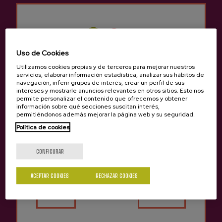
Todas las variedades de sidra en un
solo lugar: sabor, tradición y
frescura
Uso de Cookies
SIDRA D.O. NATURAL
SIDRA NATURAL
SIDRA D.O. PREMIUM
Utilizamos cookies propias y de terceros para mejorar nuestros
servicios, elaborar información estadística, analizar sus hábitos de
navegación, inferir grupos de interés, crear un perfil de sus
intereses y mostrarle anuncios relevantes en otros sitios. Esto nos
permite personalizar el contenido que ofrecemos y obtener
información sobre qué secciones suscitan interés,
permitiéndonos además mejorar la página web y su seguridad.
Política de cookies
¿Eres mayor de edad?
CONFIGURAR
ACEPTAR COOKIES
RECHAZAR COOKIES
Sí
No