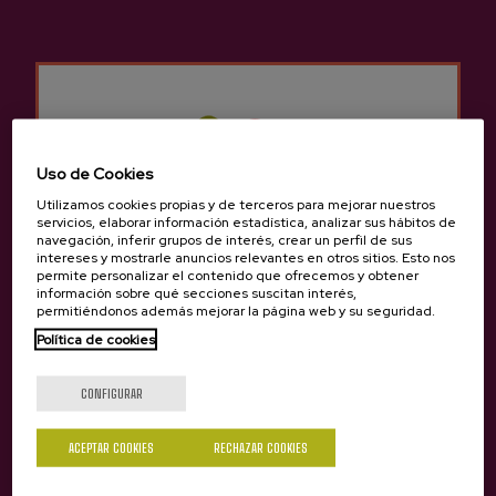
Uso de Cookies
Utilizamos cookies propias y de terceros para mejorar nuestros
servicios, elaborar información estadística, analizar sus hábitos de
navegación, inferir grupos de interés, crear un perfil de sus
CAMPEONATO DE PELOTA VASCA
intereses y mostrarle anuncios relevantes en otros sitios. Esto nos
permite personalizar el contenido que ofrecemos y obtener
En esta experiencia, visitaremos el frontón más grande de
información sobre qué secciones suscitan interés,
permitiéndonos además mejorar la página web y su seguridad.
nuestra región.
Política de cookies
¿Eres mayor de edad?
Eventos corporativos en Donostia /
CONFIGURAR
San Sebastián
ACEPTAR COOKIES
RECHAZAR COOKIES
Sí
No