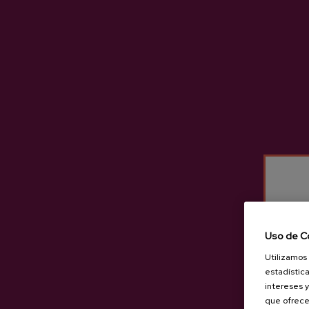
Sidra D.O. Ecológica Beobide
Zumo De Manzana Ecológico
Iparragirre
4,05 €
Uso de C
Utilizamos 
estadística
intereses y
que ofrece