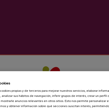
Sidra Natural Iz
Iparragirre
3,05 €
3,75 €
ookies
cookies propias y de terceros para mejorar nuestros servicios, elaborar inform
, analizar sus hábitos de navegación, inferir grupos de interés, crear un perfil 
 mostrarle anuncios relevantes en otros sitios. Esto nos permite personalizar 
mos y obtener información sobre qué secciones suscitan interés, permitién