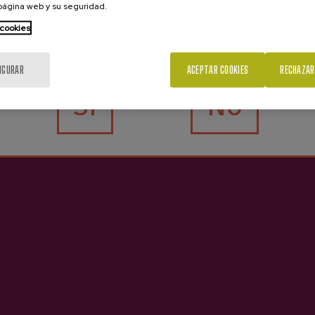
 página web y su seguridad.
 cookies
¿Eres mayor de edad?
IGURAR
ACEPTAR COOKIES
RECHAZAR
Sí
No
D.O. Natural Oiharte
Zumo De Manzana Ecológica
Oiharte
3,65 €
3,75 €