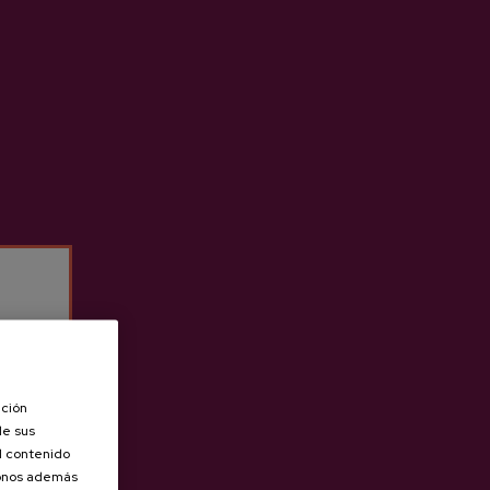
eta
Sidra D.O. Natural Izeta
3,65 €
ación
de sus
el contenido
donos además