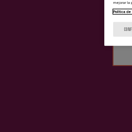
mejorar la
Política de
CONF
Sidra Natural Oiarbide
Sidra 
3,05 €