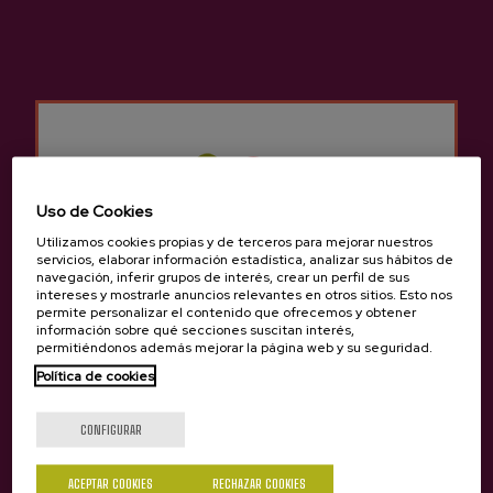
tradiciones. Las sidrerías en
Lekaroz-Baztan
no solo ofrecen el tradicional menú de sidrería,
sino que también podemos degustar otros
menús diferentes para poder degustar la típica
comida tradicional vasca.
Son muchos los grupos que se acercan a la
Sidrerías en
Lekaroz-Baztan
para una
Uso de Cookies
celebración de empresa, un cumpleaños, una
Utilizamos cookies propias y de terceros para mejorar nuestros
jubilación, etc. Hay sitio para todos en las
servicios, elaborar información estadística, analizar sus hábitos de
sidrerías en
Lekaroz-Baztan
ya que sigue
navegación, inferir grupos de interés, crear un perfil de sus
intereses y mostrarle anuncios relevantes en otros sitios. Esto nos
siendo tradición acercarse con los amigos o
permite personalizar el contenido que ofrecemos y obtener
familiares a degustar un menú de sidrería para
información sobre qué secciones suscitan interés,
permitiéndonos además mejorar la página web y su seguridad.
celebrar algo.
Política de cookies
¿Eres mayor de edad?
Tiene una rica cultura gastronómica por eso se
encuentra la sidrería en un lugar ideal para
CONFIGURAR
poder ir en coche y poder aparcar con cierta
comodidad.
ACEPTAR COOKIES
RECHAZAR COOKIES